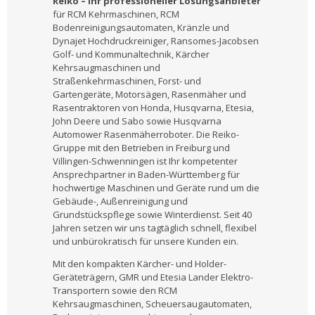
Reiko – Ihr professioneller Lösungsanbieter
für RCM Kehrmaschinen, RCM
Bodenreinigungsautomaten, Kränzle und
Dynajet Hochdruckreiniger, Ransomes-Jacobsen
Golf- und Kommunaltechnik, Kärcher
Kehrsaugmaschinen und
Straßenkehrmaschinen, Forst- und
Gartengeräte, Motorsägen, Rasenmäher und
Rasentraktoren von Honda, Husqvarna, Etesia,
John Deere und Sabo sowie Husqvarna
Automower Rasenmäherroboter. Die Reiko-
Gruppe mit den Betrieben in Freiburg und
Villingen-Schwenningen ist Ihr kompetenter
Ansprechpartner in Baden-Württemberg für
hochwertige Maschinen und Geräte rund um die
Gebäude-, Außenreinigung und
Grundstückspflege sowie Winterdienst. Seit 40
Jahren setzen wir uns tagtäglich schnell, flexibel
und unbürokratisch für unsere Kunden ein.
Mit den kompakten Kärcher- und Holder-
Geräteträgern, GMR und Etesia Lander Elektro-
Transportern sowie den RCM
Kehrsaugmaschinen, Scheuersaugautomaten,