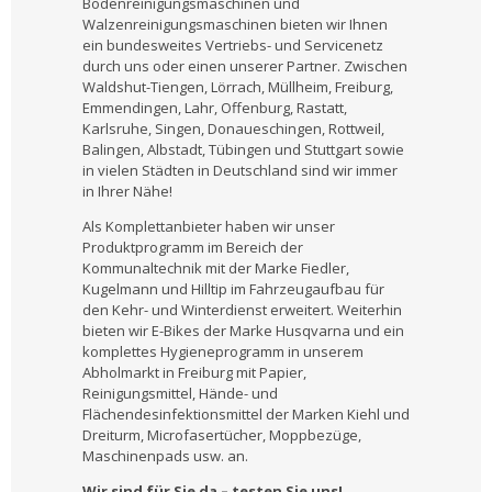
Bodenreinigungsmaschinen und
Walzenreinigungsmaschinen bieten wir Ihnen
ein bundesweites Vertriebs- und Servicenetz
durch uns oder einen unserer Partner. Zwischen
Waldshut-Tiengen, Lörrach, Müllheim, Freiburg,
Emmendingen, Lahr, Offenburg, Rastatt,
Karlsruhe, Singen, Donaueschingen, Rottweil,
Balingen, Albstadt, Tübingen und Stuttgart sowie
in vielen Städten in Deutschland sind wir immer
in Ihrer Nähe!
Als Komplettanbieter haben wir unser
Produktprogramm im Bereich der
Kommunaltechnik mit der Marke Fiedler,
Kugelmann und Hilltip im Fahrzeugaufbau für
den Kehr- und Winterdienst erweitert. Weiterhin
bieten wir E-Bikes der Marke Husqvarna und ein
komplettes Hygieneprogramm in unserem
Abholmarkt in Freiburg mit Papier,
Reinigungsmittel, Hände- und
Flächendesinfektionsmittel der Marken Kiehl und
Dreiturm, Microfasertücher, Moppbezüge,
Maschinenpads usw. an.
Wir sind für Sie da – testen Sie uns!