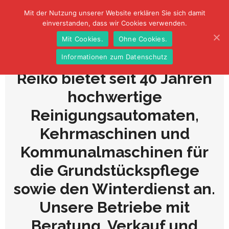
Mit der Nutzung unserer Website erklären Sie sich damit
einverstanden, dass wir Cookies verwenden.
Mit Cookies.
Ohne Cookies.
Informationen zum Datenschutz
Reiko bietet seit 40 Jahren
hochwertige
Reinigungsautomaten,
Kehrmaschinen und
Kommunalmaschinen für
die Grundstückspflege
sowie den Winterdienst an.
Unsere Betriebe mit
Beratung, Verkauf und