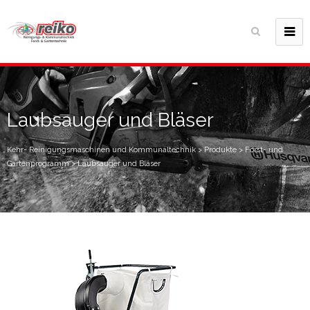
Laubsauger und Bläser
Kehr- Reinigungsmaschinen und Kommunaltechnik
>
Produkte
>
Forst- und
Gartenprogramm
>
Laubsauger und Bläser