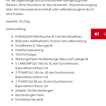
Für die regelmäßige und professionelle Reinigung großer
Flächen, ohne Anschluss an das Stromnetz. Wasserversorgung
über den Hauswasseranschluß oder selbstansaugend durch
eine Pumpe.
Gewicht 131,0 kg
Lieferumfang:
U
PURAQLEEN Filterflasche 25 l mit Mischbettharz
Robustes Stahlrahmen-Chassis mit Luftbereifung
Installiertes EC Messgerät
Funkfernsteuerung
150 PSI Pumpe
Wartungsfreier Hochleistungs-Akku und Ladegerät
5 CARBONPOLE 160 cm, 42 mm Durchmesser,
Bajonettverschluss G4
3 TITANPOLE 163 cm, 42 mm Durchmesser,
Bajonettverschluss G4
1 TITANPOLE 80 cm, 42 mm Durchmesser,
Bajonettverschluss G4
Adapter für Bürstenbogen
Bürstenbogen Vario
Fensterbürste weiß